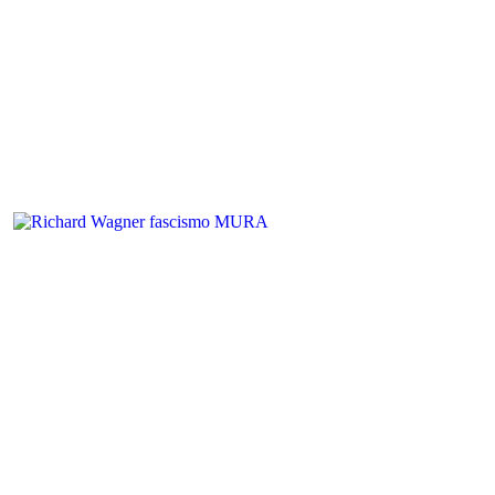
ta
Artefactos Líricos
Relatos Salvajes
Divagaciones
Memoria
Correspond