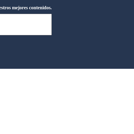
estros mejores contenidos.
Información
Revista
Sobre nosotros