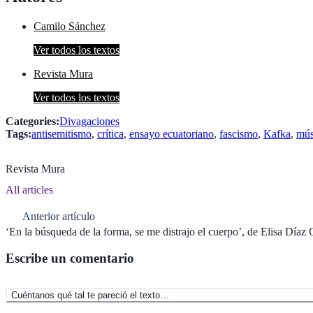
Camilo Sánchez
Ver todos los textos
Revista Mura
Ver todos los textos
Categories:
Divagaciones
Tags:
antisemitismo
, 
crítica
, 
ensayo ecuatoriano
, 
fascismo
, 
Kafka
, 
mús
Revista Mura
All articles
Post
Anterior artículo
‘En la búsqueda de la forma, se me distrajo el cuerpo’, de Elisa Díaz 
navigation
Escribe un comentario
Cuéntanos qué tal te pareció el texto…