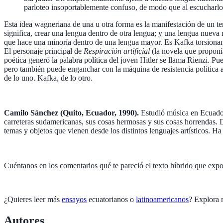
parloteo insoportablemente confuso, de modo que al escucharlo 
Esta idea wagneriana de una u otra forma es la manifestación de un te
significa, crear una lengua dentro de otra lengua; y una lengua nuev
que hace una minoría dentro de una lengua mayor. Es Kafka torsionando
El personaje principal de
Respiración artificial
(la novela que proponía
poética generó la palabra política del joven Hitler se llama Rienzi. 
pero también puede enganchar con la máquina de resistencia política ant
de lo uno. Kafka, de lo otro.
Camilo Sánchez (Quito, Ecuador, 1990).
Estudió música en Ecuador 
carreteras sudamericanas, sus cosas hermosas y sus cosas horrendas. Des
temas y objetos que vienen desde los distintos lenguajes artísticos. 
Cuéntanos en los comentarios qué te pareció el texto híbrido que expon
¿Quieres leer más
ensayos
ecuatorianos o
latinoamericanos
? Explora 
Autores