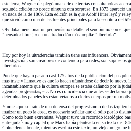
este tema, Wagner desplegó una serie de teorías conspiranóicas acer
segunda edición no posee ninguna otra sorpresa. En 1873 apareció una
en nada de la de 1869. Esta edición es la que Adolf Hitler leyó y reley
que sirvió como una de las fuentes principales para la escritura del
Me
Olvidaba mencionar un pequeñísimo detalle: el seudónimo con el que 
“pensador libre”, o en una traducción más amplia: “libertario”.
Hoy por hoy la ultraderecha también tiene sus influencers. Obviamente
investigación, son creadores de contenido para redes, son supuestos g
libertarios.
Puede que hayan pasado casi 175 años de la publicación del pasquín de 
más triste y llamativo es que lo hacen ufanándose de decir lo nuevo, l
incansablemente que la cultura europea se estaba dañando por la judaiz
agendas progresistas, etc. No es coincidencia que antes se declarara que
determinados papeles les están vetados a ciertos cuerpos por un motivo
Y no es que se trate de una defensa del progresismo o de las izquierdas
matizar un poco la cosa, es necesario señalar que el odio por lo disti
Como todo buen extremista, Wagner tuvo un recorrido ideológico bastan
entre judaísmo y capital que Marx había planteado en su texto de 184
Coincidencialmente, mientras escribía este texto, un viejo amigo me h