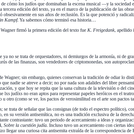
ca de cómo los judíos que dominaban la escena musical —y la sociedad 
 tercera edición del texto, ya en el marco de la publicación de las obr
ó obsesivamente en sus años de reclusión. Es la que potenció y radicaliz
in Kampf.
Ya sabemos cómo terminó esa historia…
Wagner firmó la primera edición del texto fue
K. Freigedank
, apellido
 ya no se trata de orquestadores, ni demiurgos de la armonía, ni de gr
urús de las finanzas, son vendedores de criptomonedas, son autoproclam
Wagner; sin embargo, quienes conservan la tradición de odiar lo distint
o que nadie se atreve a decir; no por nada son adalides del libre pensa
ación, y que hoy se repita que la sana cultura de la televisión o del ci
 lxs judíxs no eran aptos para representar papeles heróicos en el teatro 
 u otro (como se ve, los pactos de verosimilitud en el arte son pactos t
; se trata de señalar que las consignas (de todo el espectro político), co
nto, en su versión antisemítica, no es una tradición exclusiva de la de
te contrastante: tuvo un periodo de acercamiento a ideas y organizacion
4,
Sobre la cuestión judía.
Incluso tuvo un acercamiento con ciertas idea
izo llegar una curiosa cita antisemita extraída de la correspondencia 