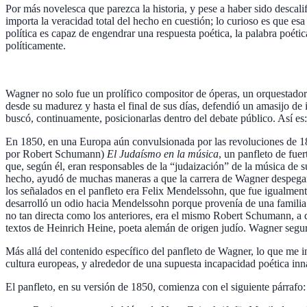
Por más novelesca que parezca la historia, y pese a haber sido descal
importa la veracidad total del hecho en cuestión; lo curioso es que es
política es capaz de engendrar una respuesta poética, la palabra poéti
políticamente.
Wagner no solo fue un prolífico compositor de óperas, un orquestador 
desde su madurez y hasta el final de sus días, defendió un amasijo de
buscó, continuamente, posicionarlas dentro del debate público. Así es:
En 1850, en una Europa aún convulsionada por las revoluciones de 1
por Robert Schumann)
El Judaísmo en la música
, un panfleto de fue
que, según él, eran responsables de la “judaización” de la música de
hecho, ayudó de muchas maneras a que la carrera de Wagner despegara.
los señalados en el panfleto era Felix Mendelssohn, que fue igualmen
desarrolló un odio hacia Mendelssohn porque provenía de una familia 
no tan directa como los anteriores, era el mismo Robert Schumann, a
textos de Heinrich Heine, poeta alemán de origen judío. Wagner segur
Más allá del contenido específico del panfleto de Wagner, lo que me in
cultura europeas, y alrededor de una supuesta incapacidad poética inna
El panfleto, en su versión de 1850, comienza con el siguiente párrafo: