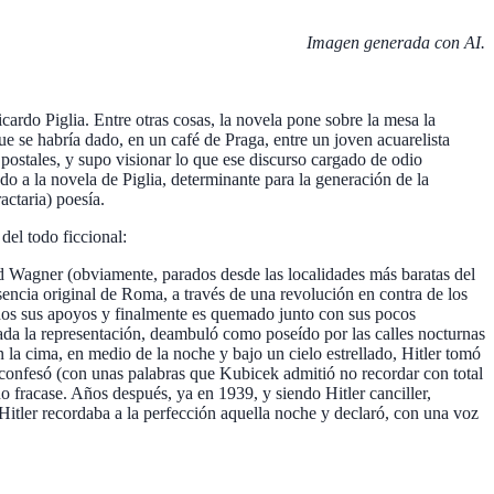
Imagen generada con AI.
icardo Piglia. Entre otras cosas, la novela pone sobre la mesa la
que se habría dado, en un café de Praga, entre un joven acuarelista
postales, y supo visionar lo que ese discurso cargado de odio
ndo a la novela de Piglia, determinante para la generación de la
actaria) poesía.
 del todo ficcional:
d Wagner (obviamente, parados desde las localidades más baratas del
esencia original de Roma, a través de una revolución en contra de los
 todos sus apoyos y finalmente es quemado junto con sus pocos
izada la representación, deambuló como poseído por las calles nocturnas
la cima, en medio de la noche y bajo un cielo estrellado, Hitler tomó
confesó (con unas palabras que Kubicek admitió no recordar con total
o fracase. Años después, ya en 1939, y siendo Hitler canciller,
 Hitler recordaba a la perfección aquella noche y declaró, con una voz