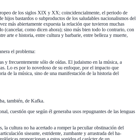
europeo de los siglos XIX y XX; coincidencialmente, el periodo de
de hijos bastardos o subproductos de los saludables nacionalismos del
vez más abiertamente expuesta la relación que tuvieron muchas
vido (cancelar, como dicen ahora); sino más bien todo lo contrario, con
e arte e historia, entre cultura y barbarie, entre belleza y muerte,
anera el problema:
 y frecuen­temente sólo de oídas. El judaismo en la música, a
icas. Lo es por lo novedoso de su enfoque, por el impacto que
oria de la música, sino de una manifestación de la historia del
taba, también, de Kafka.
onal, cuestión que según él generaba usos repugnantes de las lenguas
 la cultura no ha acertado a rom­per la peculiar obstinación del
arti­culación siseante, estridente, zumbante y arrastrada del ha­
seológicas proporcionan a estos sonidos el carácter de un