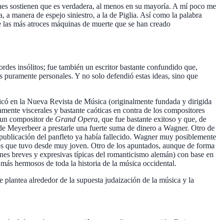
iones sostienen que es verdadera, al menos en su mayoría. A mí poco me
 a manera de espejo siniestro, a la de Piglia. Así como la palabra
 de las más atroces máquinas de muerte que se han creado
rdes insólitos; fue también un escritor bastante confundido que,
s puramente personales. Y no solo defendió estas ideas, sino que
có en la Nueva Revista de Música (originalmente fundada y dirigida
amente viscerales y bastante caóticas en contra de los compositores
, un compositor de
Grand Opera
, que fue bastante exitoso y que, de
de Meyerbeer a prestarle una fuerte suma de dinero a Wagner. Otro de
 publicación del panfleto ya había fallecido. Wagner muy posiblemente
vos que tuvo desde muy joven. Otro de los apuntados, aunque de forma
nes breves y expresivas típicas del romanticismo alemán) con base en
más hermosos de toda la historia de la música occidental.
e plantea alrededor de la supuesta judaización de la música y la