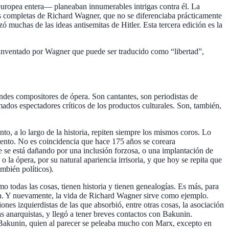
europea entera— planeaban innumerables intrigas contra él. La
as completas de Richard Wagner, que no se diferenciaba prácticamente
ó muchas de las ideas antisemitas de Hitler. Esta tercera edición es la
 inventado por Wagner que puede ser traducido como “libertad”,
andes compositores de ópera. Son cantantes, son periodistas de
ados espectadores críticos de los productos culturales. Son, también,
o, a lo largo de la historia, repiten siempre los mismos coros. Lo
miento. No es coincidencia que hace 175 años se coreara
ne se está dañando por una inclusión forzosa, o una implantación de
o la ópera, por su natural apariencia irrisoria, y que hoy se repita que
ambién políticos).
mo todas las cosas, tienen historia y tienen genealogías. Es más, para
recha. Y nuevamente, la vida de Richard Wagner sirve como ejemplo.
es izquierdistas de las que absorbió, entre otras cosas, la asociación
s anarquistas, y llegó a tener breves contactos con Bakunin.
de Bakunin, quien al parecer se peleaba mucho con Marx, excepto en