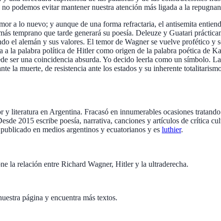
no podemos evitar mantener nues­tra atención más ligada a la repugnant
mor a lo nuevo; y aunque de una forma refractaria, el antisemita entien
a más temprano que tarde generará su poesía. Deleuze y Guatari práctic
 el alemán y sus valores. El temor de Wagner se vuelve profético y se h
 a la palabra política de Hitler como origen de la palabra poética de 
Puede ser una coincidencia absurda. Yo decido leerla como un símbolo. L
e la muerte, de resistencia ante los estados y su inherente totalitarismo
y literatura en Argentina. Fracasó en innumerables ocasiones tratando
de 2015 escribe poesía, narrativa, canciones y artículos de crítica cult
Ha publicado en medios argentinos y ecuatorianos y es
luthier
.
e la relación entre Richard Wagner, Hitler y la ultraderecha.
nuestra página y encuentra más textos.