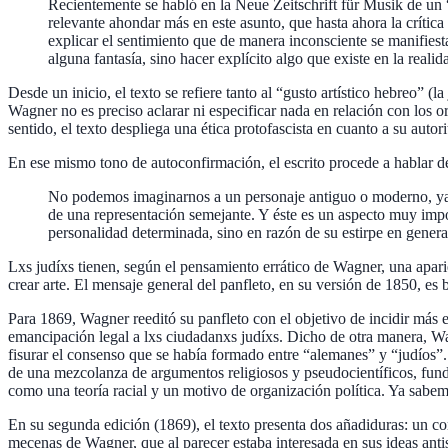
Recientemente se habló en la Neue Zeitschrift für Musik de un “
relevante ahondar más en este asunto, que hasta ahora la crítica
explicar el sentimiento que de manera inconsciente se ma­nifiesta
alguna fantasía, sino hacer explíci­to algo que existe en la reali
Desde un inicio, el texto se refiere tanto al “gusto artístico hebreo”
Wagner no es preciso aclarar ni especificar nada en relación con los o
sentido, el texto despliega una ética protofascista en cuanto a su autor
En ese mismo tono de autoconfirmación, el escrito procede a hablar de
No podemos imaginarnos a un personaje antiguo o mo­derno, ya s
de una representación seme­jante. Y éste es un aspecto muy imp
personalidad determinada, sino en razón de su estirpe en genera
Lxs judíxs tienen, según el pensamiento errático de Wagner, una apari
crear arte. El mensaje general del panfleto, en su versión de 1850, es 
Para 1869, Wagner reeditó su panfleto con el objetivo de incidir más
emancipación legal a lxs ciudadanxs judíxs. Dicho de otra manera, Wa
fisurar el consenso que se había formado entre “alemanes” y “judíos”
de una mezcolanza de argumentos religiosos y pseudocientíficos, fundó 
como una teoría racial y un motivo de organización política. Ya sab
En su segunda edición (1869), el texto presenta dos añadiduras: un c
mecenas de Wagner, que al parecer estaba interesada en sus ideas antis