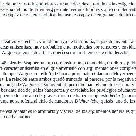
ificada por varios historiadores durante décadas, las últimas investigac
a escena del monte Frienberg permite leer una hipótesis que complementa,
ca es capaz de generar política, incluso, es capaz de engranarse dentro
creativo y efectista, y un demiurgo de la armonía, capaz de inventar aco
 ideas antisemitas, muy probablemente motivadas por rencores y envidia
 Wagner, además de artista, quería ser un influencer de ultraderecha.
848, siendo Wagner aún un compositor poco conocido, escribió y publi
rte carácter antisemita en el que arremetió con argumentaciones complet
 su tiempo. Wagner se refirió, de forma principal, a Giacomo Meyerbeer
 La relación entre ambos quedó truncada, al parecer, por la negativa 
te amigo de Wagner en su juventud, pero que para el año de escritura y
bastante rica de judíos banqueros, y envidiaba los privilegios educati
 quien se lo acusaba del grave crimen de haber compuesto
lieder
(cancio
amente se refería al ciclo de canciones
Dichterliebe,
quizás uno de los 
teresa señalar es lo arbitrario y visceral de los argumentos generales qu
ta de lxs judíxs.