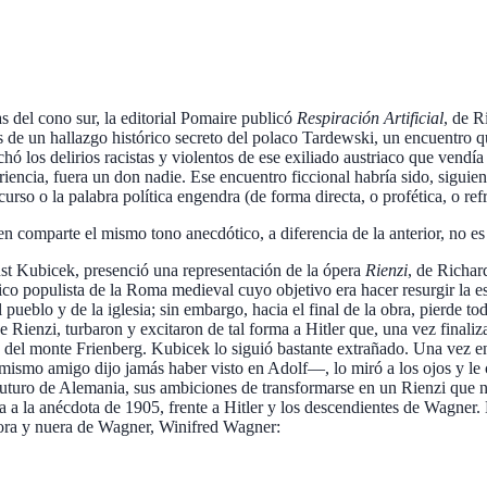
s del cono sur, la editorial Pomaire publicó
Respiración Artificial
, de R
ravés de un hallazgo histórico secreto del polaco Tardewski, un encuentro 
 los delirios racistas y violentos de ese exiliado austriaco que vendía 
ariencia, fuera un don nadie. Ese encuentro ficcional habría sido, siguie
curso o la palabra política engendra (de forma directa, o profética, o refr
bien comparte el mismo tono anecdótico, a diferencia de la anterior, no es
st Kubicek, presenció una representación de la ópera
Rienzi
, de Richar
ítico populista de la Roma medieval cuyo objetivo era hacer resurgir la 
el pueblo y de la iglesia; sin embargo, hacia el final de la obra, pierde
e Rienzi, turbaron y excitaron de tal forma a Hitler que, una vez final
 del monte Frienberg. Kubicek lo siguió bastante extrañado. Una vez en 
ismo amigo dijo jamás haber visto en Adolf—, lo miró a los ojos y le 
 futuro de Alemania, sus ambiciones de transformarse en un Rienzi que n
a a la anécdota de 1905, frente a Hitler y los descendientes de Wagner.
itora y nuera de Wagner, Winifred Wagner: