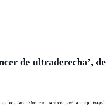
ta
Artefactos Líricos
Relatos Salvajes
Divagaciones
Memoria
Correspond
ncer de ultraderecha’, d
ento político, Camilo Sánchez trata la relación genética entre palabra poé