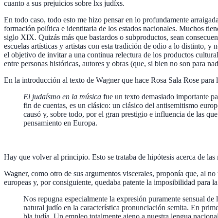
cuanto a sus prejuicios sobre lxs judíxs.
En todo caso, todo esto me hizo pensar en lo profundamente arraigada 
formación política e identitaria de los estados nacionales. Muchos ti
siglo XIX. Quizás más que bastardos o subproductos, sean consecuenc
escuelas artísticas y artistas con esta tradición de odio a lo distinto,
el objetivo de invitar a una continua relectura de los productos cultura
entre personas históricas, autores y obras (que, si bien no son para 
En la introducción al texto de Wagner que hace Rosa Sala Rose para la
El judaísmo en la música
fue un texto demasiado importante par
fin de cuentas, es un clásico: un clásico del antisemitismo eur
causó y, sobre todo, por el gran prestigio e in­fluencia de las qu
pensamiento en Europa.
Hay que volver al principio. Esto se trataba de hipótesis acerca de las
Wagner, como otro de sus argumentos viscerales, proponía que, al no t
europeas y, por consiguiente, quedaba patente la imposibilidad para la
Nos repugna especialmente la expresión puramente sen­sual de la
natural judío en la caracte­rística pronunciación semita. En prime
bla judía. Un empleo totalmente ajeno a nuestra lengua na­cional