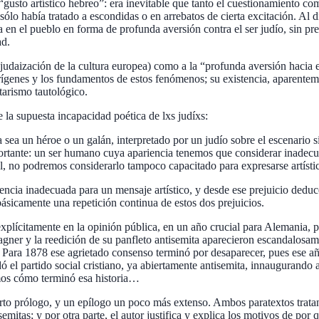
gusto artístico hebreo”: era inevitable que tanto el cuestionamiento co
 sólo había tratado a escondidas o en arrebatos de cierta excitación. Al
 en el pueblo en forma de profunda aversión contra el ser judío, sin pre
dad.
 (la judaización de la cultura europea) como a la “profunda aversión haci
rígenes y los fundamentos de estos fenómenos; su existencia, aparentement
itarismo tautológico.
 la supuesta incapacidad poética de lxs judíxs:
ea un héroe o un galán, interpretado por un ju­dío sobre el escenario 
ortante: un ser humano cuya apariencia tenemos que considerar inadecua
l, no po­dremos considerarlo tampoco capacitado para expresarse artíst
encia inadecuada para un mensaje artístico, y desde ese prejuicio dedu
básicamente una repetición continua de estos dos prejuicios.
 explícitamente en la opinión pública, en un año crucial para Alemania,
gner y la reedición de su panfleto antisemita aparecieron escandalosa
. Para 1878 ese agrietado consenso terminó por desaparecer, pues ese añ
el partido social cristiano, ya abiertamente antisemita, innaugurando a
emos cómo terminó esa historia…
orto prólogo, y un epílogo un poco más extenso. Ambos paratextos tratan
emitas; y por otra parte, el autor justifica y explica los motivos de p