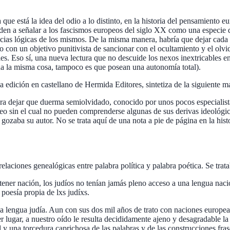
que está la idea del odio a lo distinto, en la historia del pensamiento 
enden a señalar a los fascismos europeos del siglo XX como una especie 
ias lógicas de los mismos. De la misma manera, habría que dejar cada 
 y no con un objetivo punitivista de sancionar con el ocultamiento y el ol
les. Eso sí, una nueva lectura que no descuide los nexos inextricables entr
nada la misma cosa, tampoco es que posean una autonomía total).
 edición en castellano de Hermida Editores, sintetiza de la siguiente m
a dejar que duerma semiolvidado, conocido por unos pocos especialistas
opeo sin el cual no pueden comprenderse algunas de sus deri­vas ideológ
e gozaba su autor. No se trata aquí de una nota a pie de página en la hist
 relaciones genealógicas entre palabra política y palabra poética. Se tra
ener nación, los judíos no tenían jamás pleno acceso a una lengua naci
 poesía propia de lxs judíxs.
 lengua judía. Aun con sus dos mil años de tra­to con naciones europeas,
r lugar, a nuestro oído le resulta decididamente ajeno y desagradable la 
 y una torcedura caprichosa de las palabras y de las construcciones fra