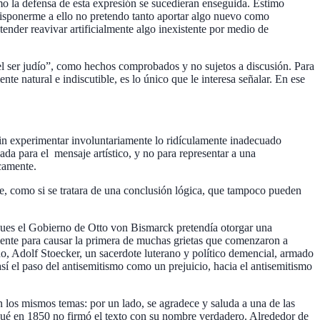
mo la defensa de esta expresión se su­cedieran enseguida. Estimo
 dispo­nerme a ello no pretendo tanto aportar algo nuevo como
tender reavivar artificialmente algo in­existente por medio de
a el ser judío”, como hechos comprobados y no sujetos a discusión. Para
e natural e indiscutible, es lo único que le interesa señalar. En ese
sin experimentar involuntariamente lo ridículamente inadecuado
da para el mensaje artístico, y no para representar a una
icamente.
ce, como si se tratara de una conclusión lógica, que tampoco pueden
 pues el Gobierno de Otto von Bismarck pretendía otorgar una
mente para causar la primera de muchas grietas que comenzaron a
o, Adolf Stoecker, un sacerdote luterano y político demencial, armado
sí el paso del antisemitismo como un prejuicio, hacia el antisemitismo
 los mismos temas: por un lado, se agradece y saluda a una de las
or qué en 1850 no firmó el texto con su nombre verdadero. Alrededor de