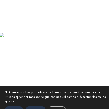
Información
Revista
Sobre nosotros
Secciones
2023 © Mura.
Creado por David Pinto
Facebook
Twitter
Instagram
Utilizamos cookies para ofrecerte la mejor experiencia en nuestra web
Puedes aprender más sobre qué cookies utilizamos o desactivarlas en los
ajustes.