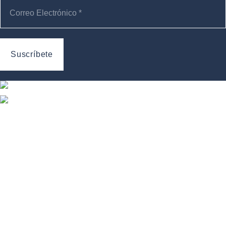
Información
Revista
Sobre nosotros
Secciones
2023 © Mura.
Creado por David Pinto
Facebook
Twitter
Instagram