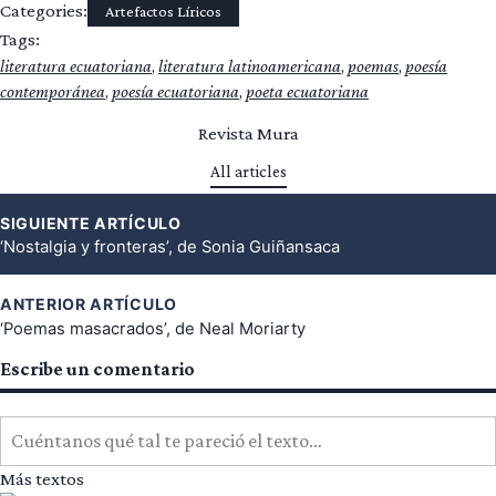
Categories:
Artefactos Líricos
Tags:
literatura ecuatoriana
, 
literatura latinoamericana
, 
poemas
, 
poesía
contemporánea
, 
poesía ecuatoriana
, 
poeta ecuatoriana
Revista Mura
All articles
st
SIGUIENTE ARTÍCULO
vigation
‘Nostalgia y fronteras’, de Sonia Guiñansaca
ANTERIOR ARTÍCULO
‘Poemas masacrados’, de Neal Moriarty
Escribe un comentario
Cuéntanos qué tal te pareció el texto…
Más textos