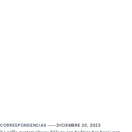
CORRESPONDENCIAS
DICIEMBRE 20, 2023
‘La orilla guatemalteca: diálogo con Rodrigo Rey Rosa’, por