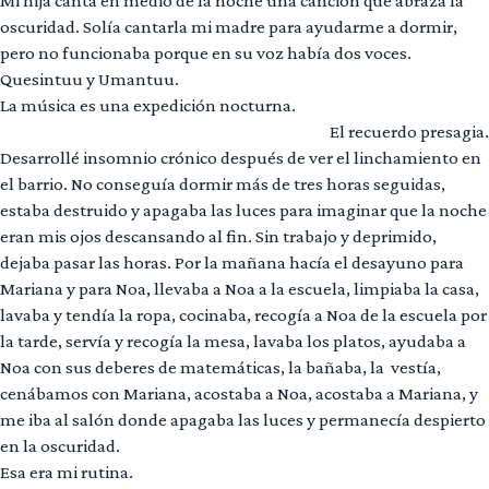
Mi hija canta en medio de la noche una canción que abraza la
oscuridad. Solía cantarla mi madre para ayudarme a dormir,
pero no funcionaba porque en su voz había dos voces.
Quesintuu y Umantuu.
La música es una expedición nocturna.
El recuerdo presagia.
Desarrollé insomnio crónico después de ver el linchamiento en
el barrio. No conseguía dormir más de tres horas seguidas,
estaba destruido y apagaba las luces para imaginar que la noche
eran mis ojos descansando al fin. Sin trabajo y deprimido,
dejaba pasar las horas. Por la mañana hacía el desayuno para
Mariana y para Noa, llevaba a Noa a la escuela, limpiaba la casa,
lavaba y tendía la ropa, cocinaba, recogía a Noa de la escuela por
la tarde, servía y recogía la mesa, lavaba los platos, ayudaba a
Noa con sus deberes de matemáticas, la bañaba, la vestía,
cenábamos con Mariana, acostaba a Noa, acostaba a Mariana, y
me iba al salón donde apagaba las luces y permanecía despierto
en la oscuridad.
Esa era mi rutina.