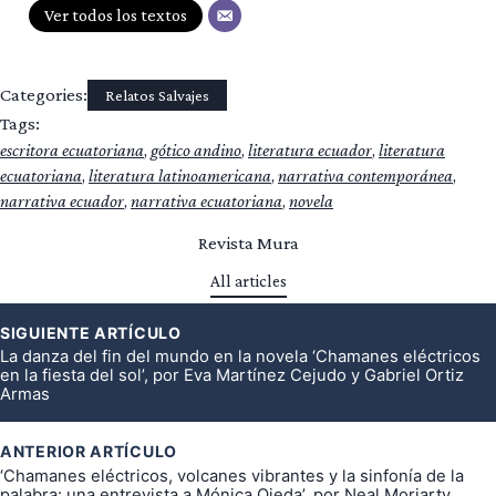
Ver todos los textos
Categories:
Relatos Salvajes
Tags:
escritora ecuatoriana
, 
gótico andino
, 
literatura ecuador
, 
literatura
ecuatoriana
, 
literatura latinoamericana
, 
narrativa contemporánea
, 
narrativa ecuador
, 
narrativa ecuatoriana
, 
novela
Revista Mura
All articles
st
SIGUIENTE ARTÍCULO
vigation
La danza del fin del mundo en la novela ‘Chamanes eléctricos
en la fiesta del sol’, por Eva Martínez Cejudo y Gabriel Ortiz
Armas
ANTERIOR ARTÍCULO
‘Chamanes eléctricos, volcanes vibrantes y la sinfonía de la
palabra: una entrevista a Mónica Ojeda’, por Neal Moriarty