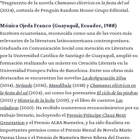
*Fragmento de la novela
Chamanes eléctricos en la fiesta del sol
(2024), cortesía de Penguin Random House Grupo Editorial.
Mónica Ojeda Franco (Guayaquil, Ecuador, 1988)
Escritora ecuatoriana, reconocida como una de las voces más
relevantes de la literatura latinoamericana contemporánea.
Graduada en Comunicación Social con mención en Literatura
por la Universidad Católica de Santiago de Guayaquil, amplió su
formación realizando un máster en Creación Literaria en la
Universidad Pompeu Fabra de Barcelona. Entre sus obras más
destacadas se encuentran las novelas
La desfiguración Silva
(2014),
Nefando
(2016),
Mandíbula
(2018) y
Chamanes eléctricos en
la fiesta del sol
(2024), así como los poemarios
El ciclo de las piedras
(2015) y
Historia de la leche
(2019), y el libro de cuentos
Las
voladoras
(2020). Ha recibido numerosos reconocimientos por su
trabajo literario, incluyendo el
Premio Príncipe Claus Next
Generation
y el Premio ALBA Narrativa, y ha sido finalista en
importantes premios como el Premio Bienal de Novela Mario
Vargas Llosa y el Premio de Narrativa Breve Ribera del Duero.