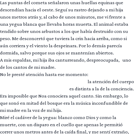
Las puntas del cometa señalaron unas huellas equinas que
descendían hacia el oeste. Seguí su rastro dejando a mi hija
unos metros atrás y, al cabo de unos minutos, me vi frente a
una yegua blanca que llevaba horas muerta. El animal estaba
tendido sobre unos arbustos a los que había destruido con su
peso. Me desconcertó que tuviera la crin hacia arriba, como si
aún corriera y el viento la despeinara. Por lo demás parecía
dormida, salvo porque sus ojos se mantenían abiertos.
A mis espaldas, mi hija iba canturreando, despreocupada, uno
de los cantos de mi madre.
No le presté atención hasta ese momento:
la atención del cuerpo
es distinta a la de la conciencia.
Era imposible que Noa conociera aquel canto. Sin embargo, lo
que sonó en mitad del bosque era la música inconfundible de
mi madre en la voz de mi hija.
Miré el cadáver de la yegua: blanco como Dios y como la
muerte, con un disparo en el cuello que apenas le permitió
correr unos metros antes de la caída final, y me sentí extraño,