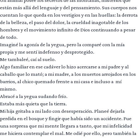
Un animal posee los secretos de las montañas, misterios que
están más allá del lenguaje y del pensamiento. Sus cuerpos nos
cuentan lo que queda en los vestigios y en las huellas: la derrota
de la belleza, el paso del dolor, la crueldad inagotable de los
hombres y el movimiento infinito de Dios continuando a pesar
de todo.
Imaginé la agonía de la yegua, pero la comparé con la mía
propia y me sentí indefenso y desprotegido.
Me tambaleé, caí al suelo.
Algo familiar en ese cadáver lo hizo acercarse a mi padre y al
caballo que lo mató; a mi madre, a los muertos arrojados en los
barrios, al chico quemado frente a mi casa e incluso a mí
mismo.
Abracé a la yegua sudando frío.
Estaba más quieta que la tierra.
Mi hija gritaba a mi lado con desesperación. Planeé dejarla
perdida en el bosque y fingir que había sido un accidente. Fue
una sorpresa que mi mente llegara a tanto, que mi infelicidad
me hiciera contemplar el mal. Me odié por ello, pero también la